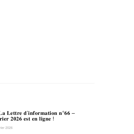
𝐚 𝐋𝐞𝐭𝐭𝐫𝐞 𝐝’𝐢𝐧𝐟𝐨𝐫𝐦𝐚𝐭𝐢𝐨𝐧 𝐧°𝟔𝟔 –
𝐫𝐢𝐞𝐫 𝟐𝟎𝟐𝟔 𝐞𝐬𝐭 𝐞𝐧 𝐥𝐢𝐠𝐧𝐞 !
rier 2026