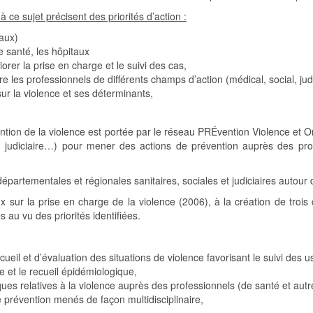
 ce sujet précisent des priorités d’action :
eaux)
e santé, les hôpitaux
rer la prise en charge et le suivi des cas,
e les professionnels de différents champs d’action (médical, social, judi
r la violence et ses déterminants,
ention de la violence est portée par le réseau PRÉvention Violence et 
al, judiciaire…) pour mener des actions de prévention auprès des p
 départementales et régionales sanitaires, sociales et judiciaires autour 
ux sur la prise en charge de la violence (2006), à la création de troi
 au vu des priorités identifiées.
accueil et d’évaluation des situations de violence favorisant le suivi des
 et le recueil épidémiologique,
ues relatives à la violence auprès des professionnels (de santé et autr
de prévention menés de façon multidisciplinaire,